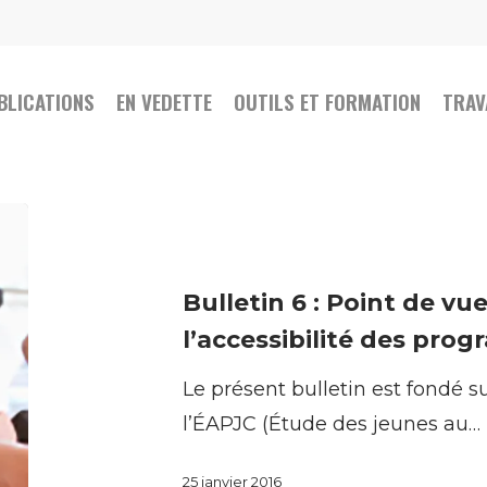
BLICATIONS
EN VEDETTE
OUTILS ET FORMATION
TRAV
Bulletin
6
:
Bulletin 6 : Point de vu
Point
l’accessibilité des pro
de
Le présent bulletin est fondé s
vue
l’ÉAPJC (Étude des jeunes au…
des
parents
25 janvier 2016