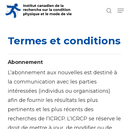
Skip
Men
search
to
Close
main
Men
content
Termes
et
conditions
Abonnement
L’abonnement aux nouvelles est destiné à
la communication avec les parties
intéressées (individus ou organisations)
afin de fournir les résultats les plus
pertinents et les plus récents des
recherches de l’ICRCP. L’ICRCP se réserve le
droit de mettre à jour, de modifier ou de