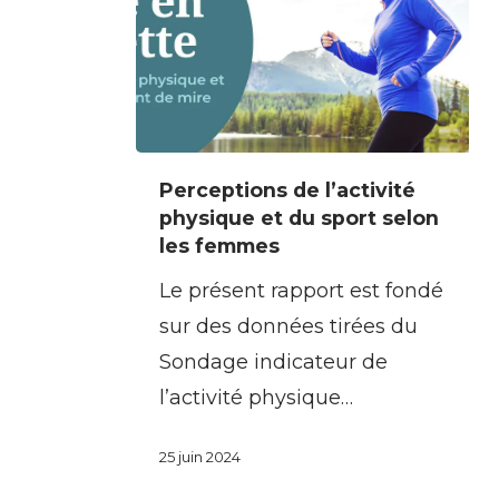
Perceptions
Perceptions de l’activité
de
physique et du sport selon
l’activité
les femmes
physique
Le présent rapport est fondé
et
sur des données tirées du
du
Sondage indicateur de
sport
l’activité physique…
selon
les
25 juin 2024
femmes