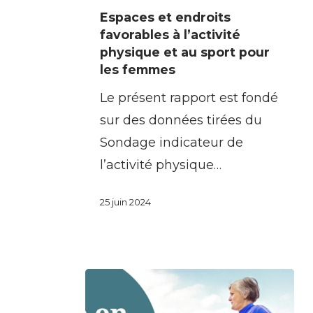
Espaces
Espaces et endroits
et
favorables à l’activité
endroits
physique et au sport pour
les femmes
favorables
à
Le présent rapport est fondé
l’activité
sur des données tirées du
physique
Sondage indicateur de
et
l’activité physique…
au
25 juin 2024
sport
pour
les
femmes