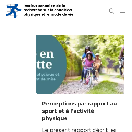
Skip
Men
search
to
Close
main
Men
content
Perceptions
Perceptions par rapport au
par
sport et à l’activité
rapport
physique
au
Le présent rapport décrit les