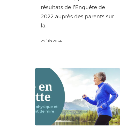
sport
résultats de l’Enquête de
et
2022 auprès des parents sur
à
la…
l’activité
physique
25 juin 2024