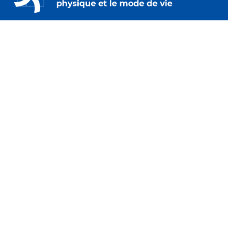
230 – 2733 chemin Lancaster
Ottawa (Ontario) K1B 0A9
Communiquer avec nous
(613) 233-5528
contact.us.cflri@cflri.ca
Politique de confidentialité
Termes et conditions