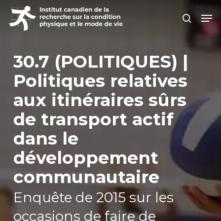
Skip
Men
search
to
Close
main
Men
content
30.7 (POLITIQUES) |
Politiques relatives
aux itinéraires sûrs
de transport actif
dans le
développement
communautaire
Enquête de 2015 sur les
occasions de faire de