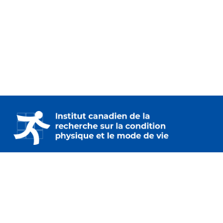
230 – 2733 chemin Lancaster
Ottawa (Ontario) K1B 0A9