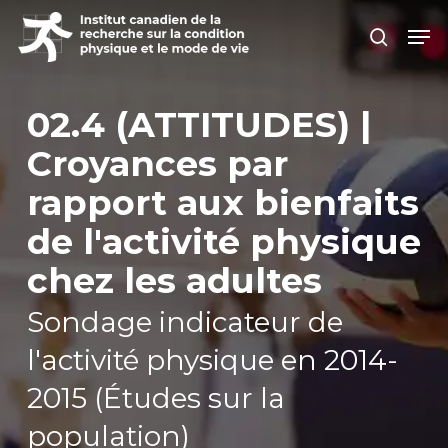
Skip
Men
search
to
Close
main
Men
content
02.4 (ATTITUDES) |
Croyances par
rapport aux bienfaits
de l'activité physique
chez les adultes
Sondage indicateur de
l'activité physique en 2014-
2015 (Études sur la
population)