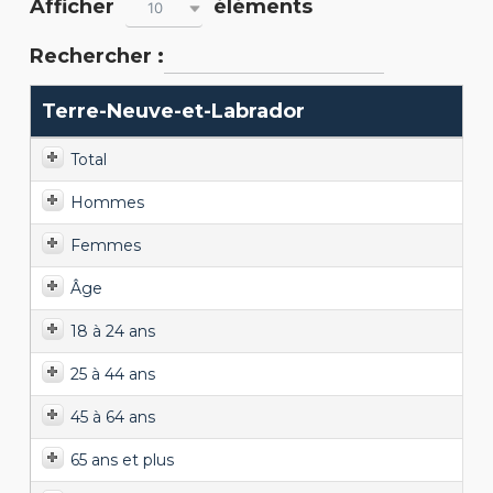
Afficher
éléments
10
Rechercher :
Terre-Neuve-et-Labrador
Total
Hommes
Femmes
Âge
18 à 24 ans
25 à 44 ans
45 à 64 ans
65 ans et plus