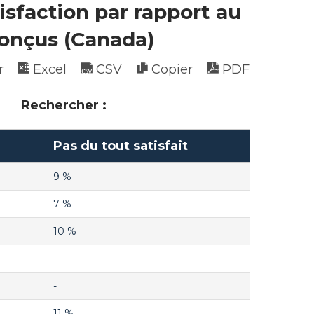
isfaction par rapport au
conçus (Canada)
r
Excel
CSV
Copier
PDF
Rechercher :
Pas du tout satisfait
9 %
7 %
10 %
-
11 %