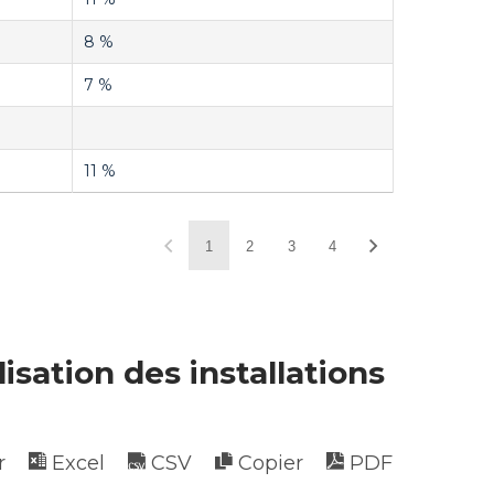
8 %
7 %
11 %
1
2
3
4
isation des installations
r
Excel
CSV
Copier
PDF