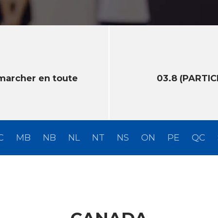
marcher en toute
03.8 (PARTICI
C
MB
NB
NL
NT
NS
ON
PE
QC