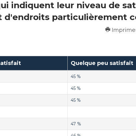
i indiquent leur niveau de sat
t d'endroits particulièrement 
Imprime
atisfait
Quelque peu satisfait
45 %
45 %
45 %
47 %
46 %