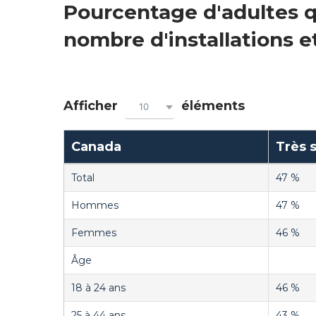
Pourcentage d'adultes qu
nombre d'installations e
Afficher
éléments
10
Canada
Très s
Total
47 %
Hommes
47 %
Femmes
46 %
Âge
18 à 24 ans
46 %
25 à 44 ans
43 %