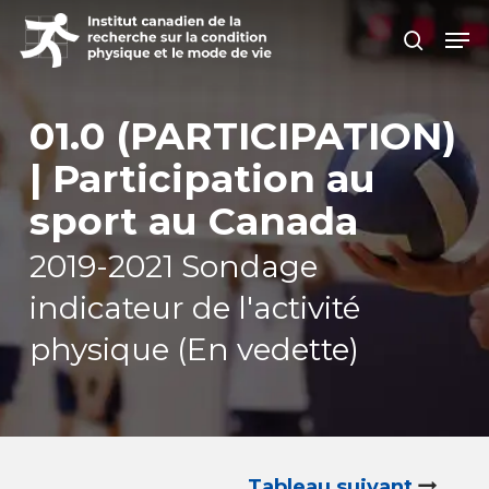
Skip
Men
search
to
Close
main
Men
content
01.0 (PARTICIPATION)
| Participation au
sport au Canada
2019-2021 Sondage
indicateur de l'activité
physique (En vedette)
Tableau suivant