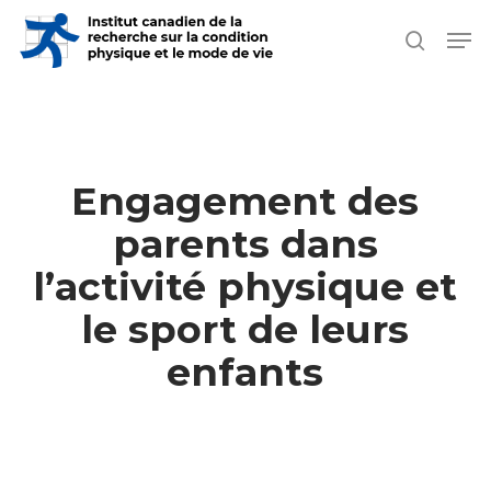
Skip
Men
search
to
Close
main
Men
content
Engagement des
parents dans
l’activité physique et
le sport de leurs
enfants