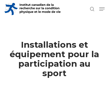
Skip
Men
search
to
Close
main
Men
content
Installations et
équipement pour la
participation au
sport