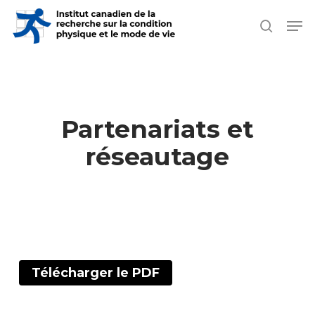
Skip
Men
search
to
Close
main
Men
content
Partenariats et
réseautage
Télécharger le PDF