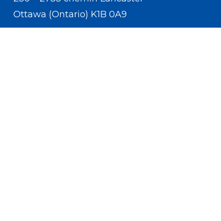
Ottawa (Ontario) K1B 0A9
Communiquer avec nous
(613) 233-5528
contact.us.cflri@cflri.ca
Politique de confidentialité
Termes et conditions
x-
facebook
twitter