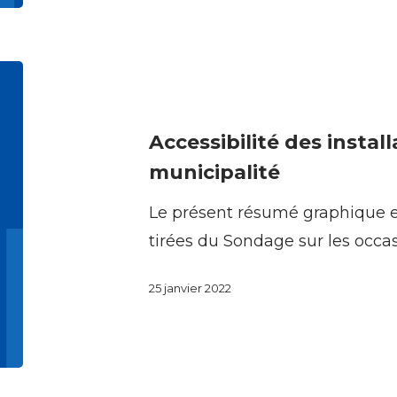
et
des
Accessibilité
politiques
des
installations
Accessibilité des instal
financées
municipalité
par
Le présent résumé graphique e
la
tirées du Sondage sur les occa
municipalité
25 janvier 2022