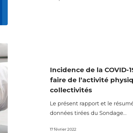
et
d’activité
physique
Incidence
de
la
Incidence de la COVID-1
COVID-
faire de l’activité phys
19
collectivités
sur
Le présent rapport et le résum
les
données tirées du Sondage…
occasions
de
17 février 2022
faire