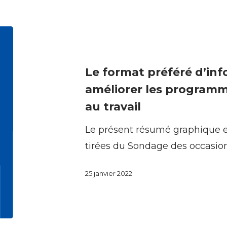
travail
Le
format
préféré
Le format préféré d’in
d’information
améliorer les programm
pour
au travail
améliorer
Le présent résumé graphique e
les
tirées du Sondage des occasio
programmes
d’activité
25 janvier 2022
physique
au
travail