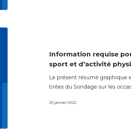
COVID-
19
Information
requise
pour
Information requise po
les
sport et d’activité phys
programmes
Le présent résumé graphique e
de
tirées du Sondage sur les occa
sport
et
25 janvier 2022
d’activité
physique
au