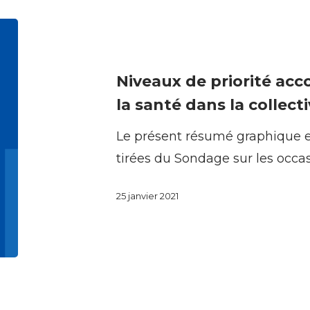
Niveaux
de
priorité
Niveaux de priorité acc
accordée
la santé dans la collecti
à
Le présent résumé graphique e
la
tirées du Sondage sur les occa
promotion
de
25 janvier 2021
la
santé
dans
la
collectivité