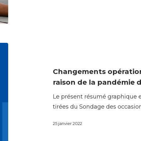
de
l’activité
physique
et
Changements
du
opérationnels
sport
au
dans
Changements opérationn
travail
les
raison de la pandémie 
en
collectivités
Le présent résumé graphique e
raison
tirées du Sondage des occasio
de
la
25 janvier 2022
pandémie
de