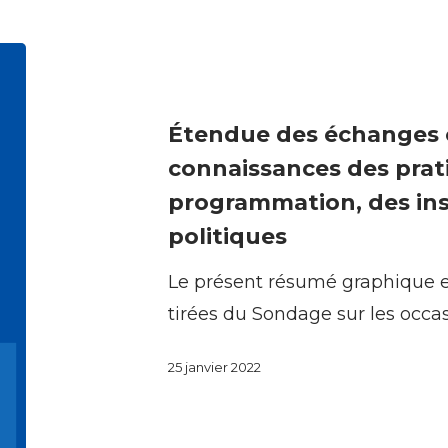
Étendue
des
échanges
Étendue des échanges
communautaires
connaissances des prat
de
programmation, des inst
connaissances
politiques
des
Le présent résumé graphique e
pratiques
tirées du Sondage sur les occa
de
la
25 janvier 2022
programmation,
des
installations