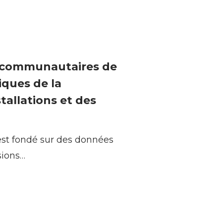
 communautaires de
iques de la
allations et des
st fondé sur des données
sions…