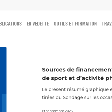
BLICATIONS
EN VEDETTE
OUTILS ET FORMATION
TRAV
Sources
de
financement
Sources de financement 
pour
de sport et d’activité 
les
Le présent résumé graphique e
installations
tirées du Sondage sur les occa
de
sport
19 septembre 2023