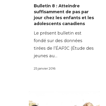
Bulletin
Bulletin 8 : Atteindre
8
suffisamment de pas par
:
jour chez les enfants et les
adolescents canadiens
Atteindre
suffisamment
Le présent bulletin est
de
fondé sur des données
pas
tirées de l’ÉAPJC (Étude des
par
jeunes au…
jour
25 janvier 2016
chez
les
enfants
et
les