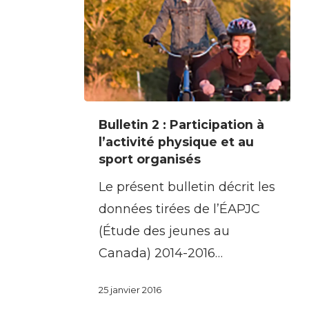
Bulletin
Bulletin 2 : Participation à
2
l’activité physique et au
:
sport organisés
Participation
Le présent bulletin décrit les
à
données tirées de l’ÉAPJC
l’activité
(Étude des jeunes au
physique
Canada) 2014-2016…
et
au
25 janvier 2016