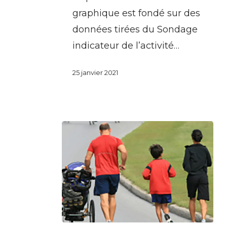
l’activité
graphique est fondé sur des
physique
données tirées du Sondage
à
indicateur de l’activité…
proximité
du
25 janvier 2021
travail