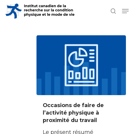
Skip
Men
search
to
Close
main
Men
content
Occasions
Occasions de faire de
de
l’activité physique à
faire
proximité du travail
de
Le présent résumé