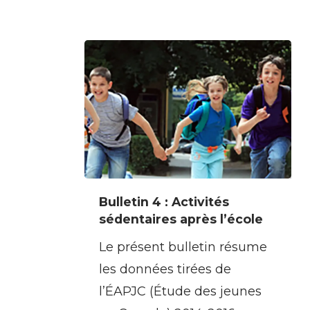
adolescents
Bulletin
Bulletin 4 : Activités
4
sédentaires après l’école
:
Le présent bulletin résume
Activités
les données tirées de
sédentaires
l’ÉAPJC (Étude des jeunes
après