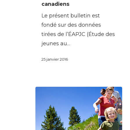
canadiens
Niveaux
d’activité
Le présent bulletin est
physique
fondé sur des données
des
tirées de l’ÉAPJC (Étude des
enfants
jeunes au…
et
25 janvier 2016
des
adolescents
canadiens