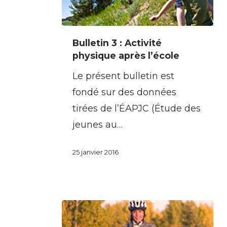
Bulletin
Bulletin 3 : Activité
3
physique après l’école
:
Le présent bulletin est
Activité
fondé sur des données
physique
tirées de l’ÉAPJC (Étude des
après
jeunes au…
l’école
25 janvier 2016