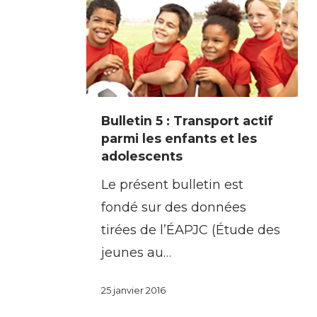
adolescents
canadiens
Bulletin
Bulletin 5 : Transport actif
5
parmi les enfants et les
:
adolescents
Transport
Le présent bulletin est
actif
fondé sur des données
parmi
tirées de l’ÉAPJC (Étude des
les
jeunes au…
enfants
et
25 janvier 2016
les