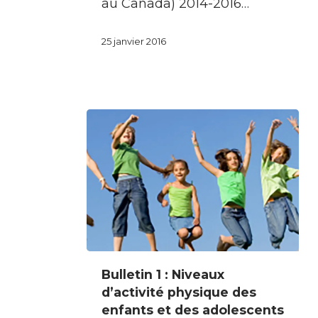
au Canada) 2014-2016…
l’école
25 janvier 2016
Bulletin
Bulletin 1 : Niveaux
1
d’activité physique des
:
enfants et des adolescents