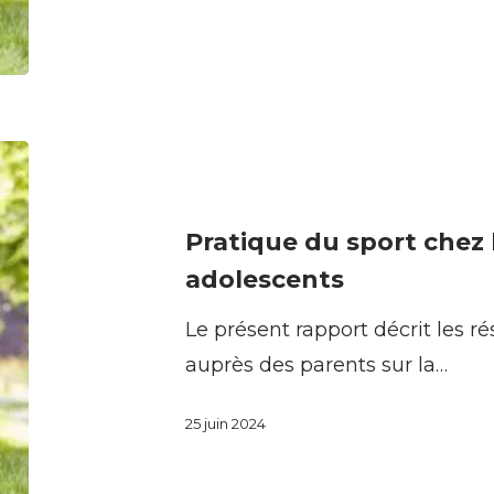
ci
Pratique
du
sport
Pratique du sport chez 
chez
adolescents
les
Le présent rapport décrit les r
enfants
auprès des parents sur la…
et
les
25 juin 2024
adolescents