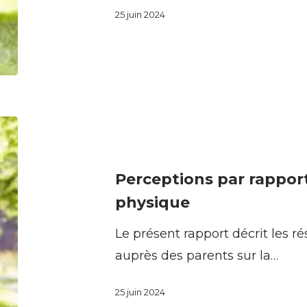
25 juin 2024
enfants
et
les
adolescents;
satisfaction
Perceptions
par
par
rapport
rapport
à
Perceptions par rapport 
au
celles-
physique
sport
ci,
Le présent rapport décrit les r
et
et
auprès des parents sur la…
à
utilisation
l’activité
de
25 juin 2024
physique
celles-