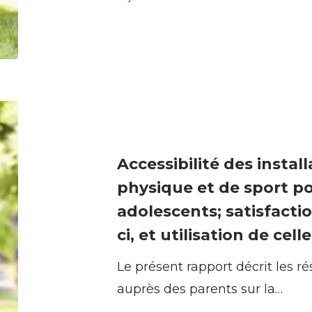
sport
de
leurs
enfants
Accessibilité
des
installations
Accessibilité des install
d’activité
physique et de sport po
physique
adolescents; satisfactio
et
ci, et utilisation de celle
de
Le présent rapport décrit les r
sport
auprès des parents sur la…
pour
les