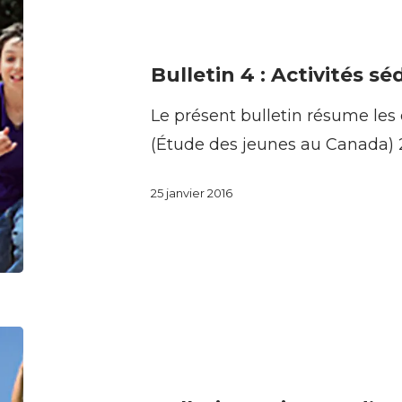
Bulletin
4
:
Bulletin 4 : Activités sé
Activités
Le présent bulletin résume les
sédentaires
(Étude des jeunes au Canada) 
après
l’école
25 janvier 2016
Bulletin
1
: