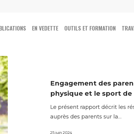
BLICATIONS
EN VEDETTE
OUTILS ET FORMATION
TRAV
Engagement
des
parents
Engagement des parents
dans
physique et le sport de
l’activité
Le présent rapport décrit les r
physique
auprès des parents sur la…
et
le
25 juin 2024