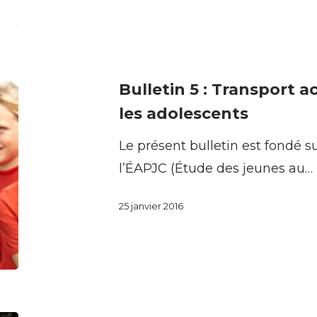
après
Bulletin
l’école
5
:
Bulletin 5 : Transport a
Transport
les adolescents
actif
Le présent bulletin est fondé s
parmi
l’ÉAPJC (Étude des jeunes au…
les
enfants
25 janvier 2016
et
les
adolescents