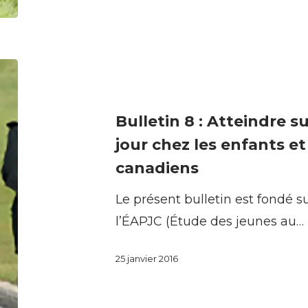
Bulletin
8
:
Bulletin 8 : Atteindre 
Atteindre
jour chez les enfants et
suffisamment
canadiens
de
Le présent bulletin est fondé s
pas
l’ÉAPJC (Étude des jeunes au…
par
jour
25 janvier 2016
chez
les