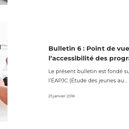
enfants
et
les
Bulletin
adolescents
6
canadiens
:
Bulletin 6 : Point de vu
Point
l’accessibilité des pro
de
Le présent bulletin est fondé s
vue
l’ÉAPJC (Étude des jeunes au…
des
parents
25 janvier 2016
sur
l’accessibilité
des
programmes