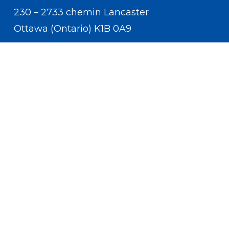
230 – 2733 chemin Lancaster
Ottawa (Ontario) K1B 0A9
Communiquer avec nous
(613) 233-5528
contact.us.cflri@cflri.ca
Politique de confidentialité
Termes et conditions
x-
facebook
twitter