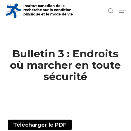
Skip
Men
search
to
Close
main
Men
content
Bulletin 3 : Endroits
où marcher en toute
sécurité
Télécharger le PDF